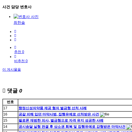
사건 담당 변호사
최한솔
추천 0
비추천 0
이 게시물을
댓글
0
번호
17
향정신성의약품 제공 혐의 벌금형 선처 사례
16
공갈 피해 입던 마약사범, 집행유예로 선처받은 사건
15
필로폰 재범한 의사, 벌금형으로 자격 유지 성공한 사례
14
공시송달 실형 판결 후 상소권 회복 및 집행유예로 감형받은 마약사건