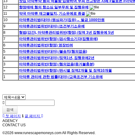
13
찻집 마약투약 혐의 억울함 입증하여 무죄 선고받은 사례 #필로폰 #마약
12
향정매매 혐의 항소심 일부무죄 및 집행유예
11
약국 마약류 재고불일치, 기소유예로 종결
10
마약류관리법(대마) /원심파기(집유)→ 벌금 1000만원
9
마약류관리법위반(대마) /조건부기소유예
8
형법(강간), 마약류관리법위반(향정) /징역 3년 집행유예 5년
7
마약류관리법위반(향정) /검사항소기각(집행유예)
6
마약류관리법위반(향정) 영장반려
5
마약류관리법위반(대마) /불송치(혐의없음)
4
마약류관리법위반(대마) /징역1년, 집행유예2년
3
마약류관리법위반(향정) /혐의없음(증거불충분)
»
마약류관리법위반(향정) /판시별 징역2개월 및 징역10개월
1
마약류 관리에 관한 법률(대마) /교육조건부 기소유예
검색
첫 페이지
1
끝 페이지
AGENCY
CONTACT US
©2026 www.runescapemoneys.com All Rights Reserved.